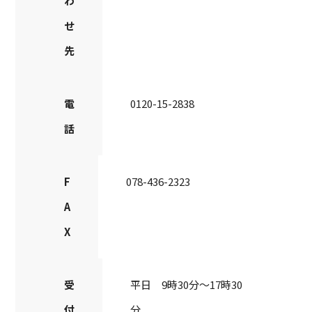
わ
せ
先
電
0120-15-2838
話
F
078-436-2323
A
X
受
平日 9時30分～17時30
付
分