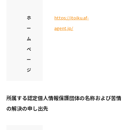
ホ
https://itoiku.af-
ー
agent.jp/
ム
ペ
ー
ジ
所属する認定個人情報保護団体の名称および苦情
の解決の申し出先