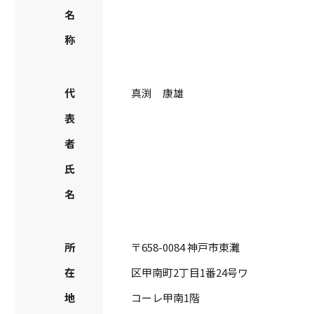
名
称
代
真渕 康雄
表
者
氏
名
所
〒658-0084 神戸市東灘
在
区甲南町2丁目1番24号ワ
地
コーレ甲南1階