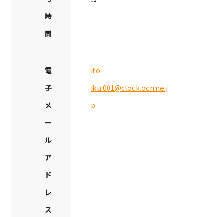
時
間
電
ito-
子
iku.001@clock.ocn.ne.j
メ
p
ー
ル
ア
ド
レ
ス