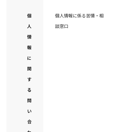
個
個人情報に係る苦情・相
人
談窓口
情
報
に
関
す
る
問
い
合