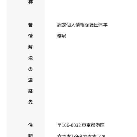
称
苦
認定個人情報保護団体事
情
務局
解
決
の
連
絡
先
住
〒106-0032 東京都港区
所
六本木1-9-9 六本木ファ